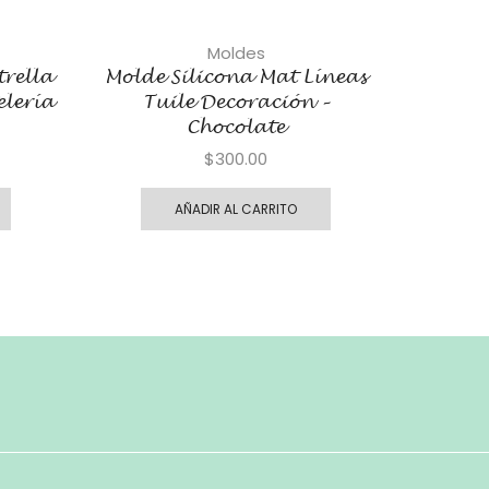
Moldes
trella
Molde Silicona Mat Líneas
Mold
elería
Tuile Decoración –
Tu
Chocolate
$
300.00
AÑADIR AL CARRITO