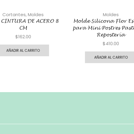
Cortantes
,
Moldes
Moldes
 CINTURA DE ACERO 8
Molde Silicona Flor Es
CM
para Mini Postres Past
Repostería
$
162.00
$
410.00
AÑADIR AL CARRITO
AÑADIR AL CARRITO