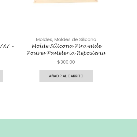
Moldes
,
Moldes de Silicona
7X7 –
Molde Silicona Pirámide
ARO C
Postres Pastelería Repostería
$
300.00
AÑADIR AL CARRITO