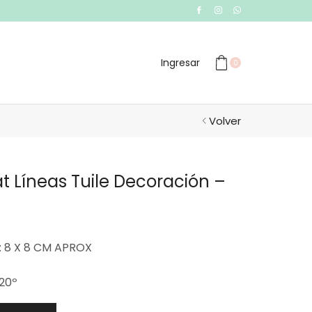
Ingresar
0
Volver
t Líneas Tuile Decoración –
 8 X 8 CM APROX
20º